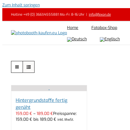
Zum Inhalt springen
Hotline +49 (0) 3661/4555881 Mo.-Fr. 8-16 Uhr
|
info@fexon.de
Home
Fotobox-Shop
Hintergrundstoffe fertig
genäht
159,00
€
–
189,00
€
Preisspanne:
159,00 € bis 189,00 €
inkl. MwSt.