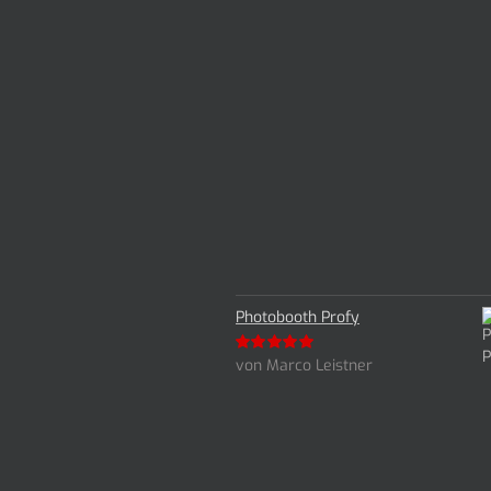
Photobooth Profy
von Marco Leistner
Bewertet
mit
5
von 5