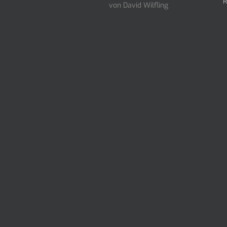
von David Wilfling
Bewertet
mit
5
von 5