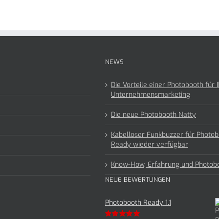
NEWS
Die Vorteile einer Photobooth für I
Unternehmensmarketing
Die neue Photobooth Natty
Kabelloser Funkbuzzer für Photob
Ready wieder verfügbar
Know-How, Erfahrung und Photob
NEUE BEWERTUNGEN
Photobooth Ready 1.1