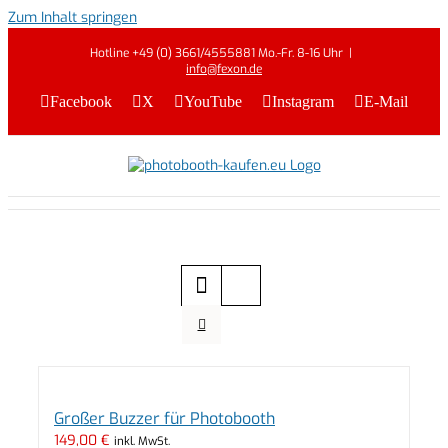
Zum Inhalt springen
Hotline +49 (0) 3661/4555881 Mo.-Fr. 8-16 Uhr
|
info@fexon.de
Facebook
X
YouTube
Instagram
E-Mail
Großer Buzzer für Photobooth
149,00
€
inkl. MwSt.