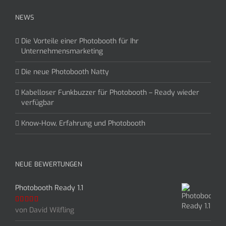
NEWS
Die Vorteile einer Photobooth für Ihr
Unternehmensmarketing
Die neue Photobooth Natty
Kabelloser Funkbuzzer für Photobooth – Ready wieder
verfügbar
Know-How, Erfahrung und Photobooth
NEUE BEWERTUNGEN
Photobooth Ready 1.1
von David Wilfling
Bewertet
mit
5
von 5