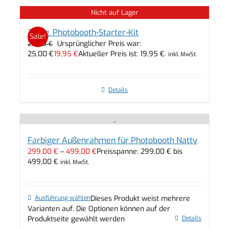
Nicht auf Lager
31 Tlg. Photobooth-Starter-Kit
Sale!
Ursprünglicher Preis war:
25,00
€
25,00 €
19,95
€
Aktueller Preis ist: 19,95 €.
inkl. MwSt.
Details
Farbiger Außenrahmen für Photobooth Natty
299,00
€
–
499,00
€
Preisspanne: 299,00 € bis
499,00 €
inkl. MwSt.
Ausführung wählen
Dieses Produkt weist mehrere
Varianten auf. Die Optionen können auf der
Produktseite gewählt werden
Details