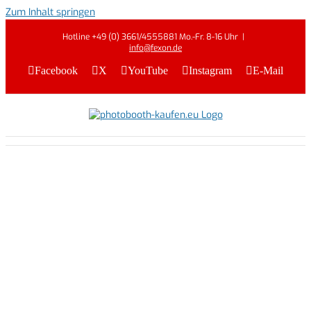
Zum Inhalt springen
Hotline +49 (0) 3661/4555881 Mo.-Fr. 8-16 Uhr
|
info@fexon.de
Facebook
X
YouTube
Instagram
E-Mail