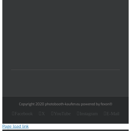
Copyright 2020 photobooth-kaufen.eu powered by fexon®
Facebook
X
YouTube
Instagram
E-Mail
Page load link