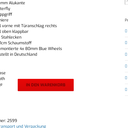
mm Alukante
terfly
ppgriff
niere
P
l vorne mit Türanschlag rechts
l oben klappbar
e Stahlecken
 1cm Schaumstoff
t montierte 4x 80mm Blue Wheels
tellt in Deutschland
ase
oth
ge
IN DEN WARENKORB
mer:
2599
ransport und Verpackung