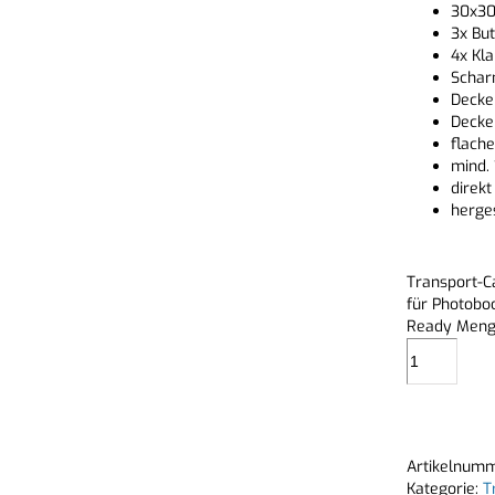
30x30
3x But
4x Kla
Schar
Decke
Decke
flach
mind.
direk
herges
Transport-C
für Photobo
Ready Men
Artikelnum
Kategorie:
T