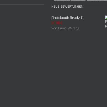
NEUE BEWERTUNGEN
Photobooth Ready 1.1
von David Wilfling
Bewertet
mit
5
von 5