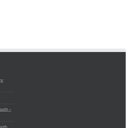
hr
ooth –
ooth