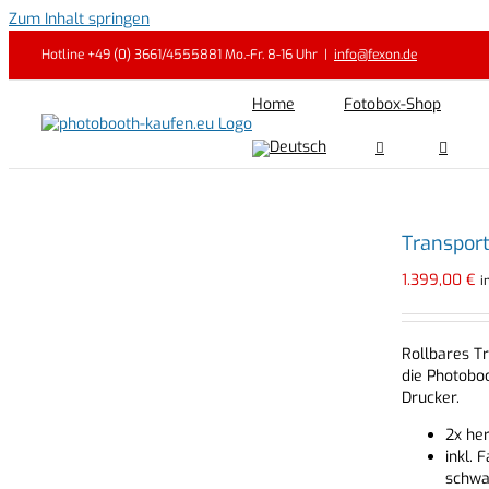
Zum Inhalt springen
Hotline +49 (0) 3661/4555881 Mo.-Fr. 8-16 Uhr
|
info@fexon.de
Home
Fotobox-Shop
Transpor
1.399,00
€
i
Rollbares Tr
die Photoboo
Drucker.
2x her
inkl.
schwa