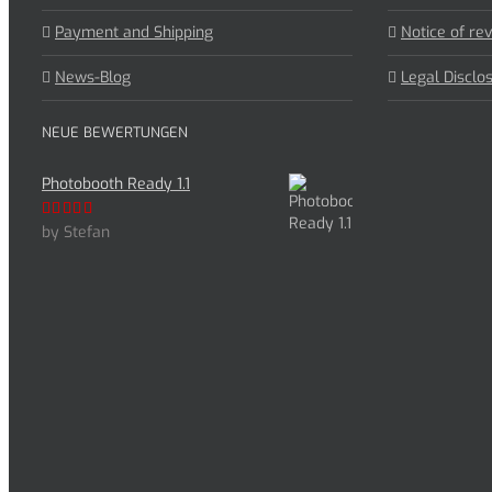
Payment and Shipping
Notice of rev
News-Blog
Legal Disclo
NEUE BEWERTUNGEN
Photobooth Ready 1.1
by Stefan
Rated
5
out
of 5