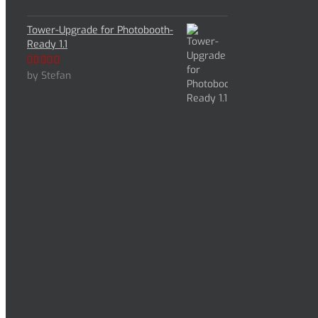
Tower-Upgrade for Photobooth-
Ready 1.1
by Stefan
Rated
5
out
of 5