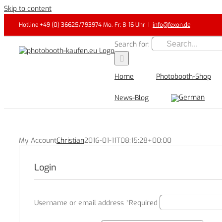
Skip to content
Hotline +49 (0) 36625/793974 Mo.-Fr. 8-16 Uhr
|
info@fexon.de
Search for:
Home
Photobooth-Shop
News-Blog
My Account
Christian
2016-01-11T08:15:28+00:00
Login
Username or email address
*
Required