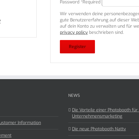
Password
*
Required
Wir verwenden deine personenbezogen
gute Benutzererfahrung auf dieser Web
?
auf dein Konto zu verwalten und für we
privacy policy
beschrieben sind.
Register
NEWS
Die Vorteile einer Photobooth für 
Unternehmensmarketing
ustomer Information
Die neue Photobooth Natty
tement