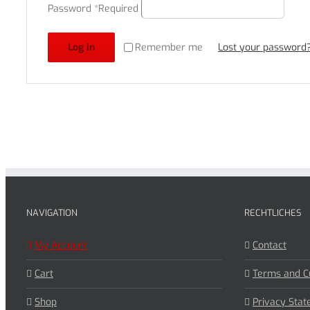
Password
*
Required
Remember me
Log in
Lost your password
NAVIGATION
RECHTLICHES
My Account
Contact
Cart
Terms and C
Shop
Privacy Sta